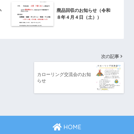
い
廃品回収のお知らせ（令和
８年４月４日（土））
次の記事
カローリング交流会のお知
らせ
HOME